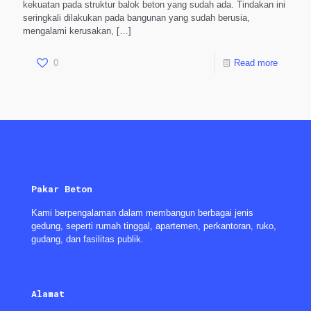
kekuatan pada struktur balok beton yang sudah ada. Tindakan ini
seringkali dilakukan pada bangunan yang sudah berusia,
mengalami kerusakan,
[…]
0
Read more
Pakar Beton
Kami berpengalaman dalam membangun berbagai jenis
gedung, seperti rumah tinggal, apartemen, perkantoran, ruko,
gudang, dan fasilitas publik.
Alamat