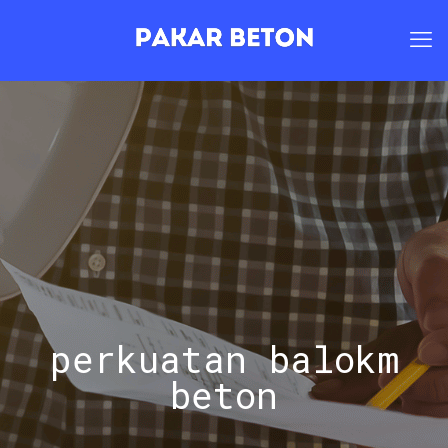
perkuatan balokm
beton