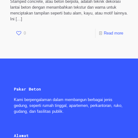
Stamped concrete, atau beton berpola, adalah teknik dekorasi
lantai beton dengan menambahkan tekstur dan warna untuk
menciptakan tampilan seperti batu alam, kayu, atau motif lainnya.
Ini
[…]
0
Read more
Pakar Beton
Kami berpengalaman dalam membangun berbagai jenis
gedung, seperti rumah tinggal, apartemen, perkantoran, ruko,
gudang, dan fasilitas publik.
Alamat