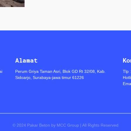
Alamat
Ko
ai
Perum Griya Taman Asri, Blok GD Rt 32/08, Kab.
Tlp 
Sidoarjo, Surabaya-jawa timur 61226
Hotl
Emai
© 2024 Pakar Beton by MCC Group | All Rights Reserved