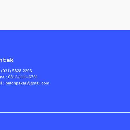
ntak
: (031) 5828 2203
ine : 0812-1111-6731
l : betonpakar@gmail.com