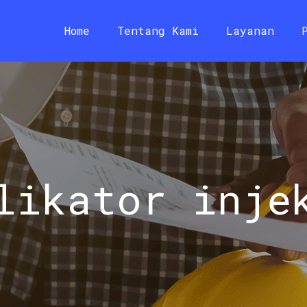
Home
Tentang Kami
Layanan
likator inje