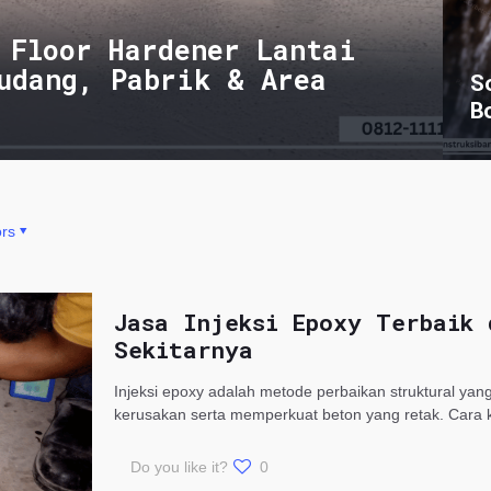
 Floor Hardener Lantai
udang, Pabrik & Area
S
B
rs
Jasa Injeksi Epoxy Terbaik 
Sekitarnya
Injeksi epoxy adalah metode perbaikan struktural yan
kerusakan serta memperkuat beton yang retak. Cara 
Do you like it?
0