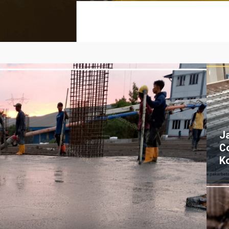
J
C
K