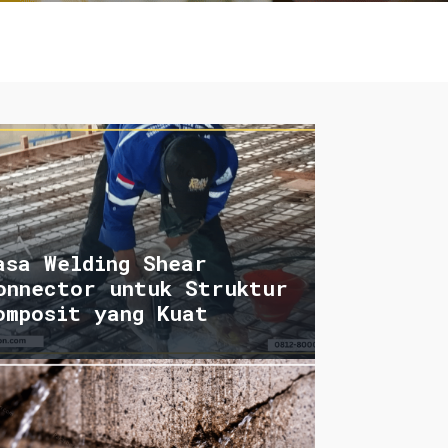
asa Welding Shear
onnector untuk Struktur
omposit yang Kuat