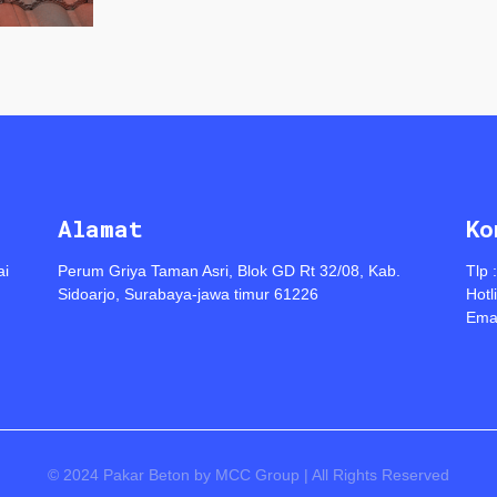
Alamat
Ko
ai
Perum Griya Taman Asri, Blok GD Rt 32/08, Kab.
Tlp 
Sidoarjo, Surabaya-jawa timur 61226
Hotl
Emai
© 2024 Pakar Beton by MCC Group | All Rights Reserved