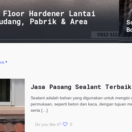
 Floor Hardener Lantai
udang, Pabrik & Area
S
B
rs
Jasa Pasang Sealant Terbaik
Sealant adalah bahan yang digunakan untuk mengisi 
permukaan, seperti beton dan kaca, dengan tujuan me
serta
[…]
Do you like it?
0