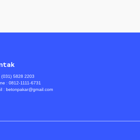
ntak
: (031) 5828 2203
ine : 0812-1111-6731
l : betonpakar@gmail.com