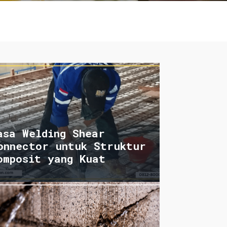
asa Welding Shear
onnector untuk Struktur
omposit yang Kuat