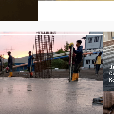
J
C
K