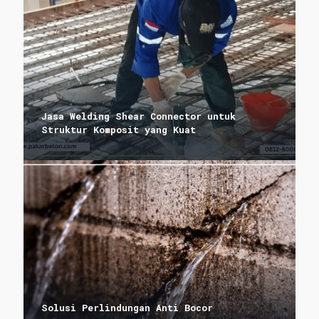
Jasa Welding Shear Connector untuk
Struktur Komposit yang Kuat
Solusi Perlindungan Anti Bocor