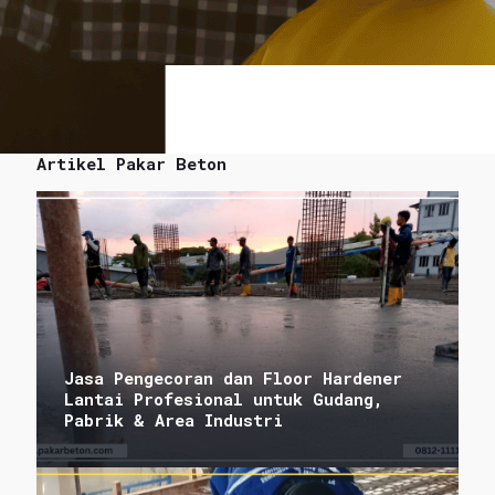
Artikel Pakar Beton
Jasa Pengecoran dan Floor Hardener
Lantai Profesional untuk Gudang,
Pabrik & Area Industri