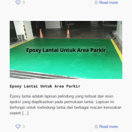
0
Read more
Epoxy Lantai Untuk Area Parkir
Epoxy lantai adalah lapisan pelindung yang terbuat dari resin
epoksi yang diaplikasikan pada permukaan lantai. Lapisan ini
berfungsi untuk melindungi lantai dari berbagai macam kerusakan
seperti
[…]
0
Read more