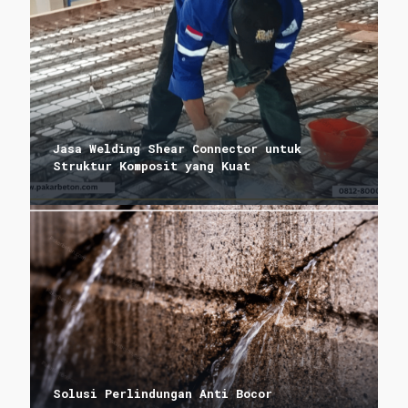
Jasa Welding Shear Connector untuk
Struktur Komposit yang Kuat
Solusi Perlindungan Anti Bocor