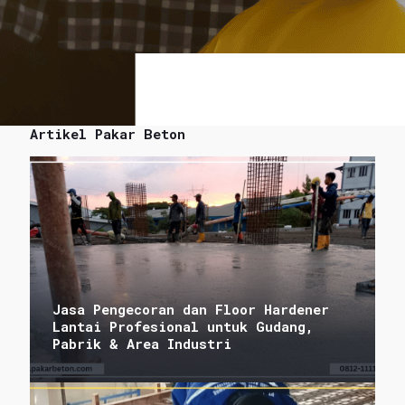
Artikel Pakar Beton
Jasa Pengecoran dan Floor Hardener
Lantai Profesional untuk Gudang,
Pabrik & Area Industri