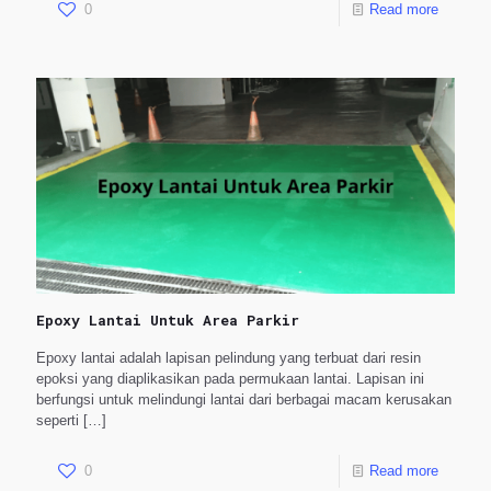
0
Read more
Epoxy Lantai Untuk Area Parkir
Epoxy lantai adalah lapisan pelindung yang terbuat dari resin
epoksi yang diaplikasikan pada permukaan lantai. Lapisan ini
berfungsi untuk melindungi lantai dari berbagai macam kerusakan
seperti
[…]
0
Read more