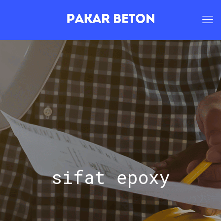
sifat epoxy