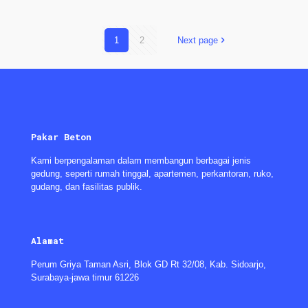
1
2
Next page
Pakar Beton
Kami berpengalaman dalam membangun berbagai jenis
gedung, seperti rumah tinggal, apartemen, perkantoran, ruko,
gudang, dan fasilitas publik.
Alamat
Perum Griya Taman Asri, Blok GD Rt 32/08, Kab. Sidoarjo,
Surabaya-jawa timur 61226