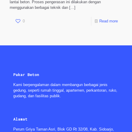
lantai beton. Proses pengerasan ini dilakukan dengan
menggunakan berbagai teknik dan
[…]
0
Read more
Pakar Beton
Kami berpengalaman dalam membangun berbagai jenis
gedung, seperti rumah tinggal, apartemen, perkantoran, ruko,
gudang, dan fasilitas publik.
Alamat
Perum Griya Taman Asri, Blok GD Rt 32/08, Kab. Sidoarjo,