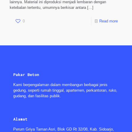
lainnya. Material ini diproduksi menjadi lembaran dengan
ketebalan tertentu, umumnya berkisar antara
[…]
0
Read more
Pakar Beton
Kami berpengalaman dalam membangun berbagai jenis
gedung, seperti rumah tinggal, apartemen, perkantoran, ruko,
gudang, dan fasilitas publik.
Alamat
Perum Griya Taman Asri, Blok GD Rt 32/08, Kab. Sidoarjo,