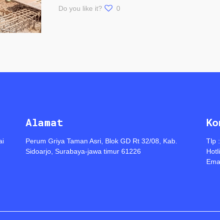
Do you like it?
0
Alamat
Ko
ai
Perum Griya Taman Asri, Blok GD Rt 32/08, Kab.
Tlp 
Sidoarjo, Surabaya-jawa timur 61226
Hotl
Emai