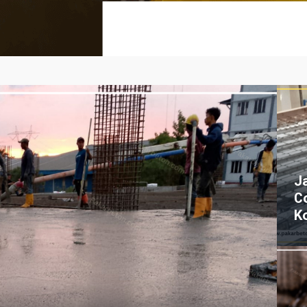
J
C
K