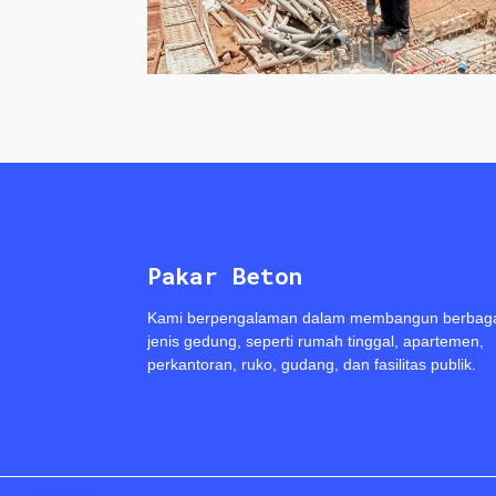
Pakar Beton
Kami berpengalaman dalam membangun berbag
jenis gedung, seperti rumah tinggal, apartemen,
perkantoran, ruko, gudang, dan fasilitas publik.