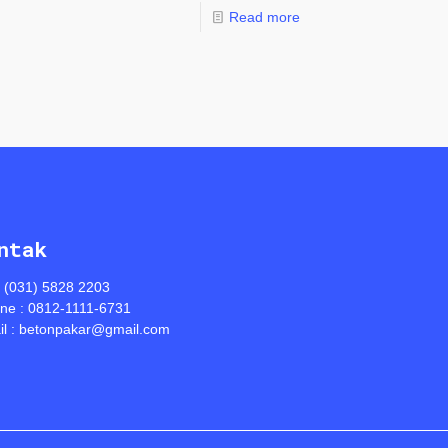
Read more
ntak
: (031) 5828 2203
ine : 0812-1111-6731
l : betonpakar@gmail.com