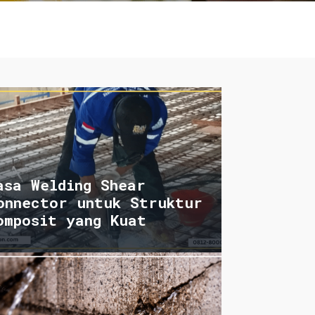
asa Welding Shear
onnector untuk Struktur
omposit yang Kuat