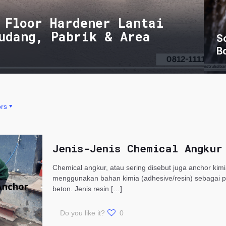
 Floor Hardener Lantai
udang, Pabrik & Area
S
B
rs
Jenis-Jenis Chemical Angkur
Chemical angkur, atau sering disebut juga anchor kim
menggunakan bahan kimia (adhesive/resin) sebagai 
beton. Jenis resin
[…]
Do you like it?
0