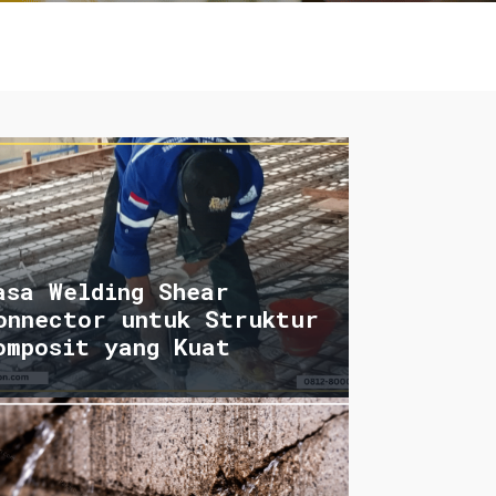
asa Welding Shear
onnector untuk Struktur
omposit yang Kuat