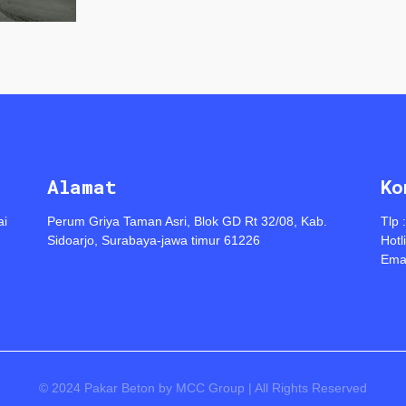
Alamat
Ko
ai
Perum Griya Taman Asri, Blok GD Rt 32/08, Kab.
Tlp 
Sidoarjo, Surabaya-jawa timur 61226
Hotl
Emai
© 2024 Pakar Beton by MCC Group | All Rights Reserved