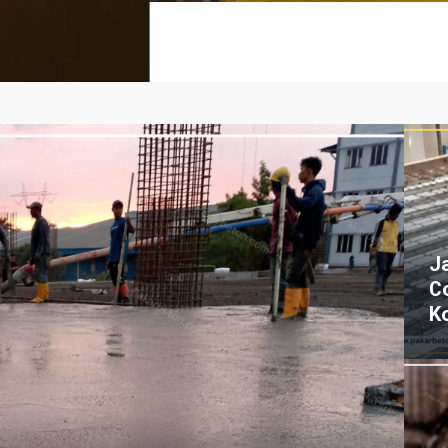
J
C
K