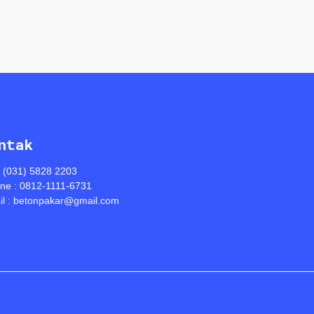
ntak
: (031) 5828 2203
ine : 0812-1111-6731
l : betonpakar@gmail.com