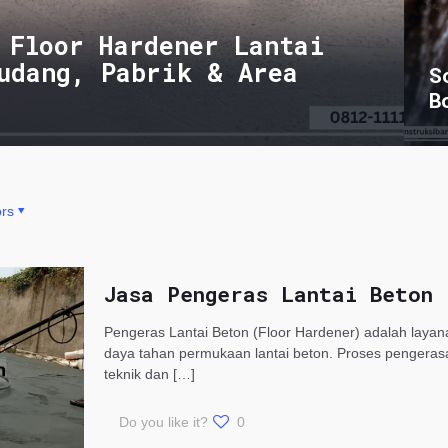
 Floor Hardener Lantai
udang, Pabrik & Area
S
B
rs
Jasa Pengeras Lantai Beton
Pengeras Lantai Beton (Floor Hardener) adalah laya
daya tahan permukaan lantai beton. Proses pengeras
teknik dan
[…]
Do you like it?
0