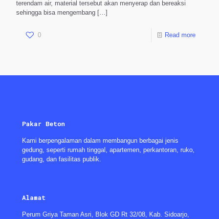
terendam air, material tersebut akan menyerap dan bereaksi
sehingga bisa mengembang
[…]
0
Read more
Pakar Beton
Kami berpengalaman dalam membangun berbagai jenis
gedung, seperti rumah tinggal, apartemen, perkantoran, ruko,
gudang, dan fasilitas publik.
Alamat
Perum Griya Taman Asri, Blok GD Rt 32/08, Kab. Sidoarjo,