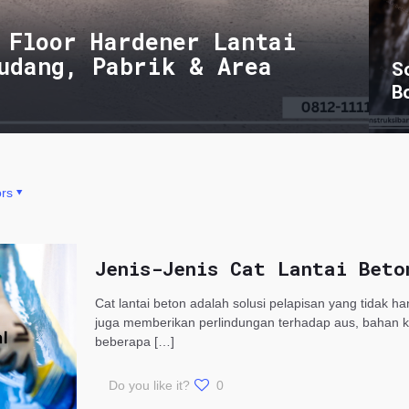
 Floor Hardener Lantai
udang, Pabrik & Area
S
B
rs
Jenis-Jenis Cat Lantai Beto
Cat lantai beton adalah solusi pelapisan yang tidak
juga memberikan perlindungan terhadap aus, bahan kim
beberapa
[…]
Do you like it?
0