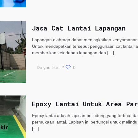
Jasa Cat Lantai Lapangan
Lapangan olahraga dapat meningkatkan kenyamanan,
Untuk mendapatkan tersebut penggunaan cat lantai la
memberikan keindahan lapangan dan
[…]
Do you like it?
0
Epoxy Lantai Untuk Area Par
Epoxy lantai adalah lapisan pelindung yang terbuat da
permukaan lantai. Lapisan ini berfungsi untuk melindu
[…]