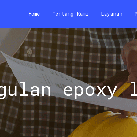
Home
Tentang Kami
Layanan
gulan epoxy 