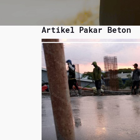
Artikel Pakar Beton