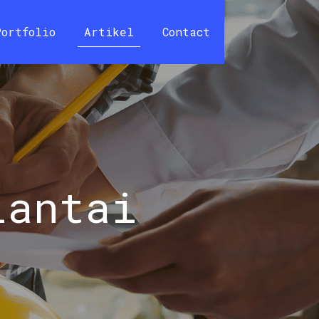
Portfolio
Artikel
Contact
lantai