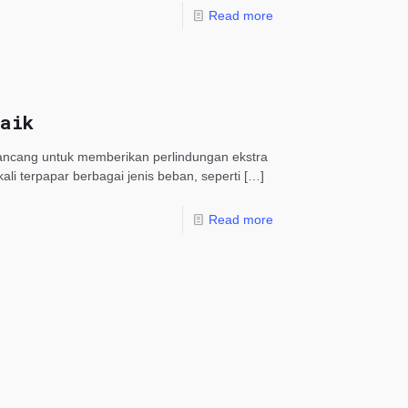
Read more
aik
irancang untuk memberikan perlindungan ekstra
kali terpapar berbagai jenis beban, seperti
[…]
Read more