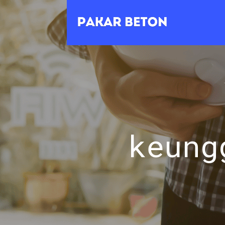
keung