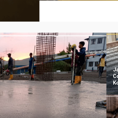
J
C
K