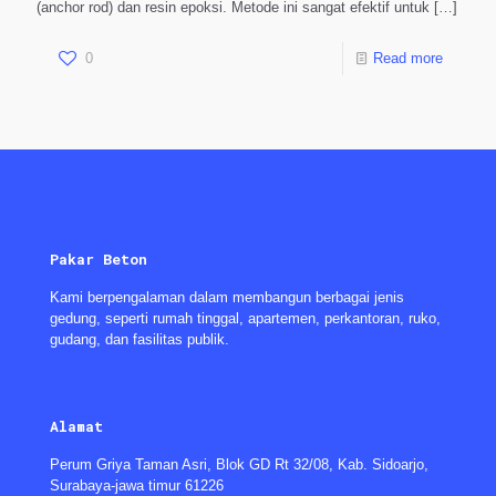
(anchor rod) dan resin epoksi. Metode ini sangat efektif untuk
[…]
0
Read more
Pakar Beton
Kami berpengalaman dalam membangun berbagai jenis
gedung, seperti rumah tinggal, apartemen, perkantoran, ruko,
gudang, dan fasilitas publik.
Alamat
Perum Griya Taman Asri, Blok GD Rt 32/08, Kab. Sidoarjo,
Surabaya-jawa timur 61226