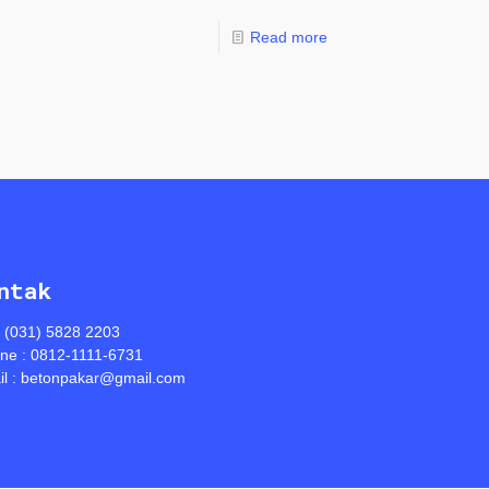
Read more
ntak
: (031) 5828 2203
ine : 0812-1111-6731
l : betonpakar@gmail.com