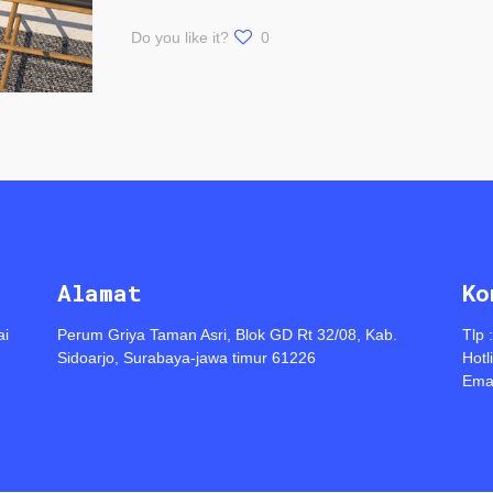
Do you like it?
0
Alamat
Ko
ai
Perum Griya Taman Asri, Blok GD Rt 32/08, Kab.
Tlp 
Sidoarjo, Surabaya-jawa timur 61226
Hotl
Emai