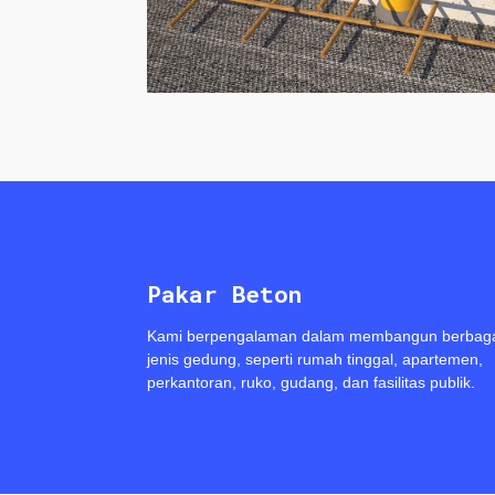
Pakar Beton
Kami berpengalaman dalam membangun berbag
jenis gedung, seperti rumah tinggal, apartemen,
perkantoran, ruko, gudang, dan fasilitas publik.