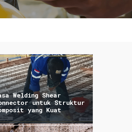
asa Welding Shear
onnector untuk Struktur
omposit yang Kuat