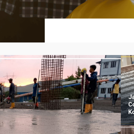
J
C
K