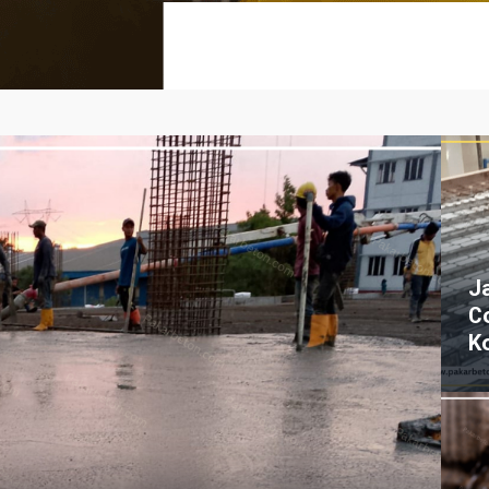
J
C
K