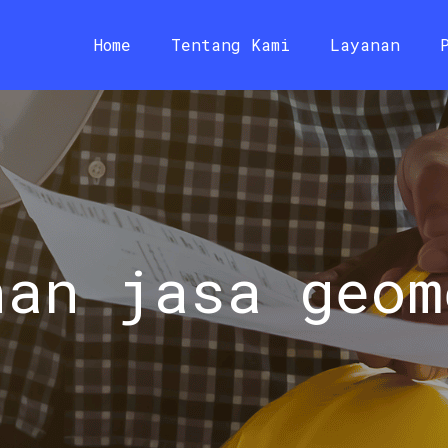
Home
Tentang Kami
Layanan
nan jasa geom