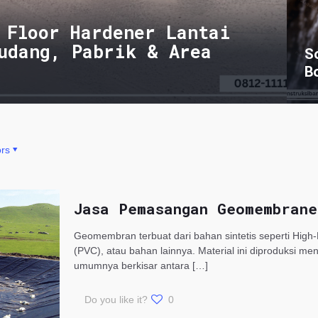
 Floor Hardener Lantai
udang, Pabrik & Area
S
B
rs
Jasa Pemasangan Geomembrane
Geomembran terbuat dari bahan sintetis seperti High-
(PVC), atau bahan lainnya. Material ini diproduksi me
umumnya berkisar antara
[…]
Do you like it?
0