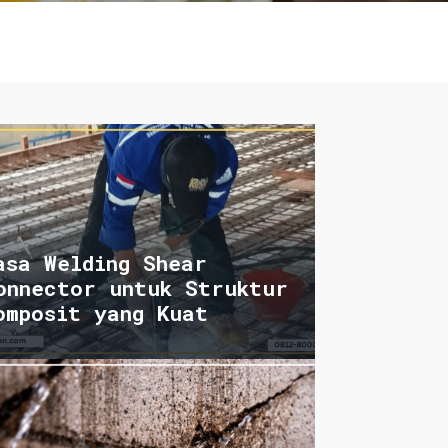
asa Welding Shear
onnector untuk Struktur
omposit yang Kuat