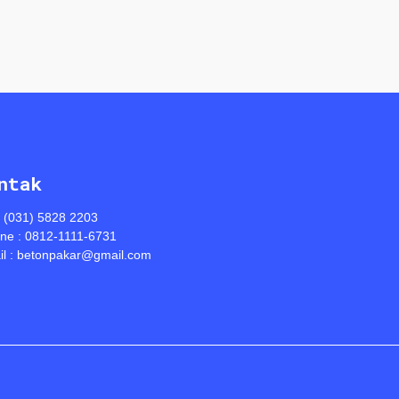
ntak
: (031) 5828 2203
ine : 0812-1111-6731
l : betonpakar@gmail.com