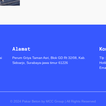
Alamat
Ko
ai
Perum Griya Taman Asri, Blok GD Rt 32/08, Kab.
Tlp 
Sidoarjo, Surabaya-jawa timur 61226
Hotl
Emai
© 2024 Pakar Beton by MCC Group | All Rights Reserved