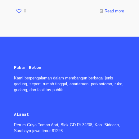
0
Read more
Pakar Beton
Kami berpengalaman dalam membangun berbagai jenis
gedung, seperti rumah tinggal, apartemen, perkantoran, ruko,
gudang, dan fasilitas publik.
Alamat
Perum Griya Taman Asri, Blok GD Rt 32/08, Kab. Sidoarjo,
Surabaya-jawa timur 61226