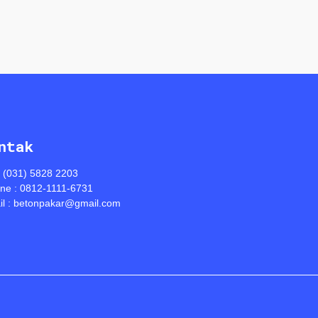
ntak
: (031) 5828 2203
ine : 0812-1111-6731
l : betonpakar@gmail.com