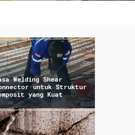
asa Welding Shear
onnector untuk Struktur
omposit yang Kuat