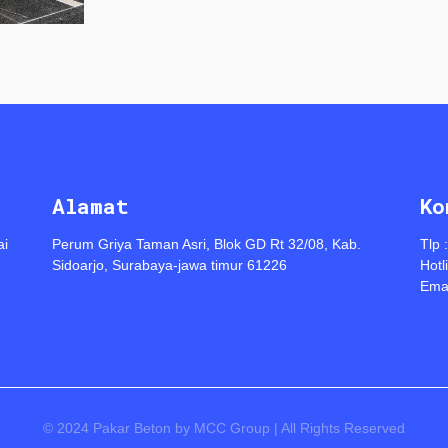
Alamat
Ko
ai
Perum Griya Taman Asri, Blok GD Rt 32/08, Kab.
Tlp 
Sidoarjo, Surabaya-jawa timur 61226
Hotl
Emai
© 2024 Pakar Beton by MCC Group | All Rights Reserved