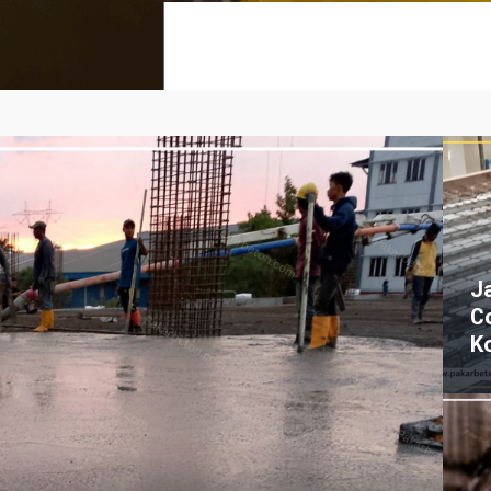
J
C
K