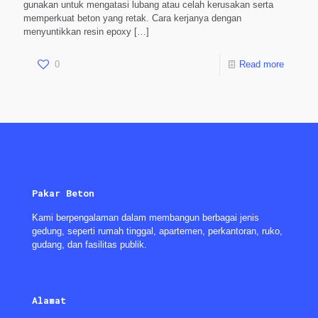
gunakan untuk mengatasi lubang atau celah kerusakan serta
memperkuat beton yang retak. Cara kerjanya dengan
menyuntikkan resin epoxy
[…]
0
Read more
Pakar Beton
Kami berpengalaman dalam membangun berbagai jenis
gedung, seperti rumah tinggal, apartemen, perkantoran, ruko,
gudang, dan fasilitas publik.
Alamat