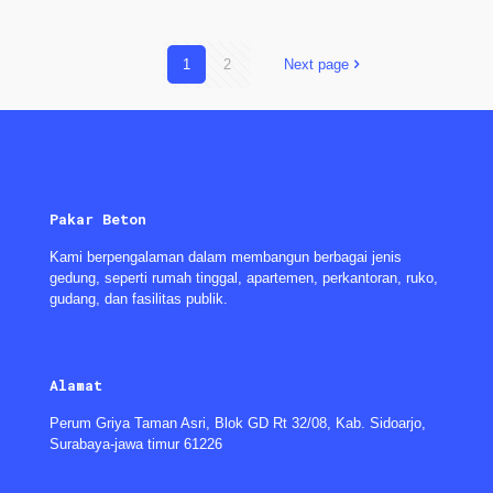
1
2
Next page
Pakar Beton
Kami berpengalaman dalam membangun berbagai jenis
gedung, seperti rumah tinggal, apartemen, perkantoran, ruko,
gudang, dan fasilitas publik.
Alamat
Perum Griya Taman Asri, Blok GD Rt 32/08, Kab. Sidoarjo,
Surabaya-jawa timur 61226