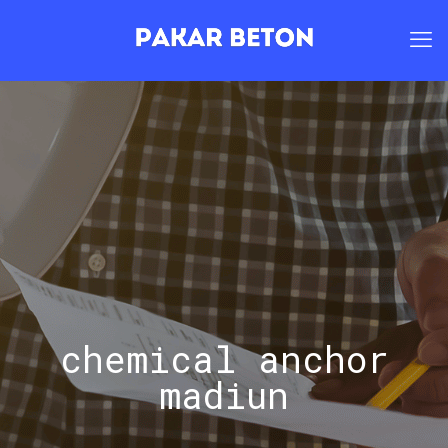
chemical anchor
madiun