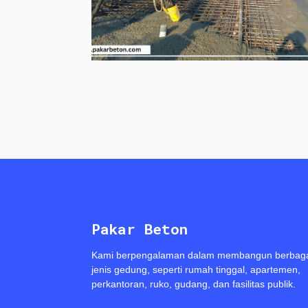
Pakar Beton
Kami berpengalaman dalam membangun berbag
jenis gedung, seperti rumah tinggal, apartemen,
perkantoran, ruko, gudang, dan fasilitas publik.