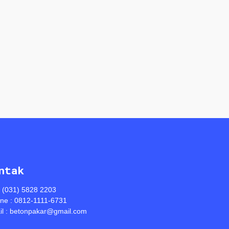
ntak
: (031) 5828 2203
ine : 0812-1111-6731
l : betonpakar@gmail.com