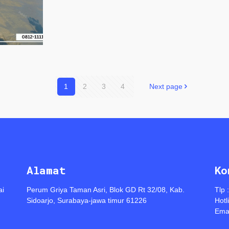
1
2
3
4
Next page
Alamat
Ko
ai
Perum Griya Taman Asri, Blok GD Rt 32/08, Kab.
Tlp 
Sidoarjo, Surabaya-jawa timur 61226
Hotl
Emai