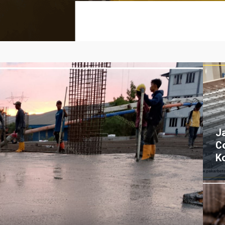
J
C
K