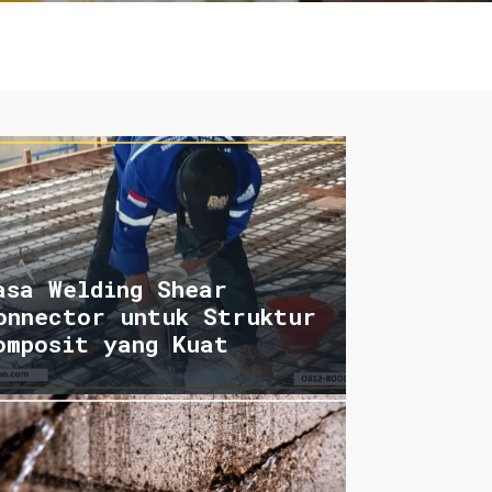
asa Welding Shear
onnector untuk Struktur
omposit yang Kuat