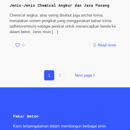
Jenis-Jenis Chemical Angkur dan Jasa Pasang
Chemical angkur, atau sering disebut juga anchor kimia,
merupakan sistem pengikat yang menggunakan bahan kimia
(adhesive/resin) sebagai perekat untuk menancapkan benda ke
dalam beton. Jenis resin
[…]
0
Read more
1
2
Next page
Pakar Beton
Kami berpengalaman dalam membangun berbagai jenis