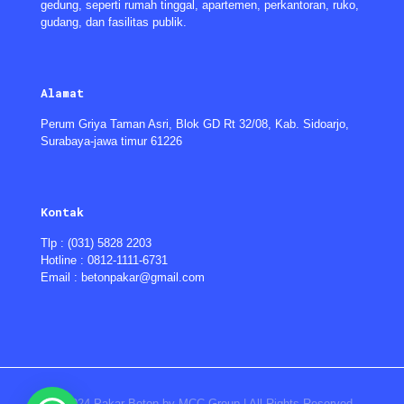
gedung, seperti rumah tinggal, apartemen, perkantoran, ruko,
gudang, dan fasilitas publik.
Alamat
Perum Griya Taman Asri, Blok GD Rt 32/08, Kab. Sidoarjo,
Surabaya-jawa timur 61226
Kontak
Tlp : (031) 5828 2203
Hotline : 0812-1111-6731
Email : betonpakar@gmail.com
© 2024 Pakar Beton by MCC Group | All Rights Reserved