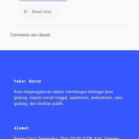
Read more
Comments are closed.
Pakar Beton
Kami berpengalaman dalam membangun berbagai jenis
gedung, seperti rumah tinggal, apartemen, perkantoran, ruko,
gudang, dan fasilitas publik.
Alamat
Perum Griya Taman Asri, Blok GD Rt 32/08, Kab. Sidoarjo,