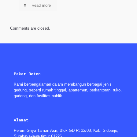
Read more
Comments are closed.
Pakar Beton
Kami berpengalaman dalam membangun berbagai jenis
gedung, seperti rumah tinggal, apartemen, perkantoran, ruko,
gudang, dan fasilitas publik.
Alamat
Perum Griya Taman Asri, Blok GD Rt 32/08, Kab. Sidoarjo,
Surabaya-jawa timur 61226