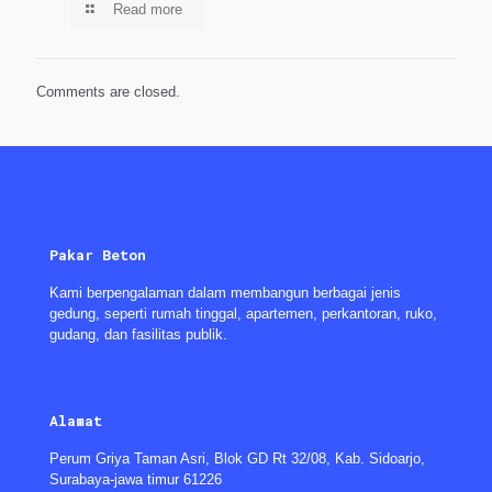
Read more
Comments are closed.
Pakar Beton
Kami berpengalaman dalam membangun berbagai jenis
gedung, seperti rumah tinggal, apartemen, perkantoran, ruko,
gudang, dan fasilitas publik.
Alamat
Perum Griya Taman Asri, Blok GD Rt 32/08, Kab. Sidoarjo,
Surabaya-jawa timur 61226